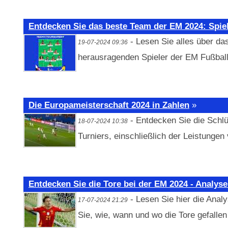
Entdecken Sie das beste Team der EM 2024: Spie
- Lesen Sie alles über d
19-07-2024 09:36
herausragenden Spieler der EM Fußball
Die Europameisterschaft 2024 in Zahlen
»
- Entdecken Sie die Sch
18-07-2024 10:38
Turniers, einschließlich der Leistung
Entdecken Sie die Tore bei der EM 2024 - Analyse
- Lesen Sie hier die Anal
17-07-2024 21:29
Sie, wie, wann und wo die Tore gefallen