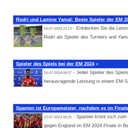
Rodri und Lamine Yamal: Beste Spieler der EM 2
- Entdecken Sie die Leis
16-07-2024 21:13
Rodri als Spieler des Turniers und Yama
Spieler des Spiels bei der EM 2024
»
- Jeder Spieler des Spiel
16-07-2024 06:57
herausragende Leistung in einem EM-Sp
Spanien ist Europameister, nachdem es im Finale
- Spanien krönt sich zum
15-07-2024 06:25
gegen England im EM 2024 Finale in Ber