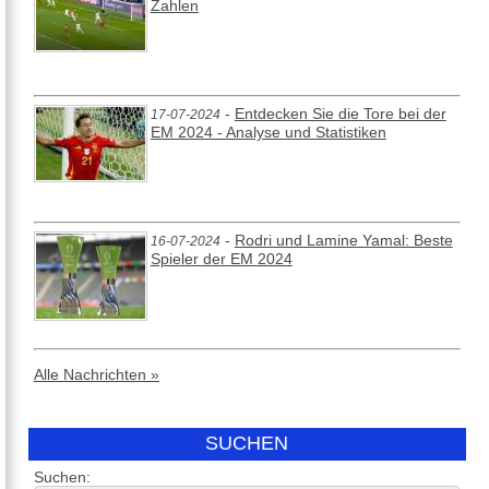
Zahlen
-
Entdecken Sie die Tore bei der
17-07-2024
EM 2024 - Analyse und Statistiken
-
Rodri und Lamine Yamal: Beste
16-07-2024
Spieler der EM 2024
Alle Nachrichten »
SUCHEN
Suchen: