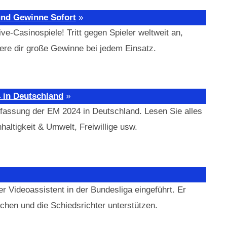
 und Gewinne Sofort
»
ive-Casinospiele! Tritt gegen Spieler weltweit an,
re dir große Gewinne bei jedem Einsatz.
 in Deutschland
»
fassung der EM 2024 in Deutschland. Lesen Sie alles
altigkeit & Umwelt, Freiwillige usw.
r Videoassistent in der Bundesliga eingeführt. Er
chen und die Schiedsrichter unterstützen.