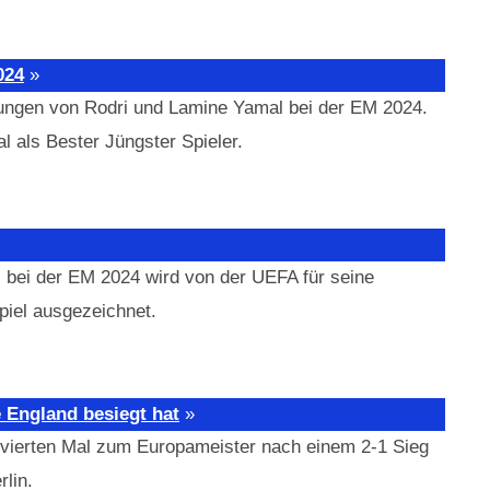
024
»
tungen von Rodri und Lamine Yamal bei der EM 2024.
l als Bester Jüngster Spieler.
s bei der EM 2024 wird von der UEFA für seine
iel ausgezeichnet.
 England besiegt hat
»
 vierten Mal zum Europameister nach einem 2-1 Sieg
lin.